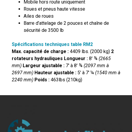
Mobile hors route uniquement
Roues et pneus haute vitesse
Ailes de roues
Barre d’attelage de 2 pouces et chaîne de
sécurité de 3500 lb
Spécifications techniques table RM2
Max. capacité de charge :
4409 lbs. (2000 kg)
2
rotateurs hydrauliques
Longueur :
8′ ¾
(2665
mm)
Largeur ajustable :
7′ à 8′ ¾
(2097 mm à
2697 mm)
Hauteur ajustable :
5′ à 7′ ¼
(1540 mm à
2240 mm)
Poids :
463lbs (210kg)