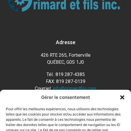
Adresse
426 RTE 265, Fortierville
QUÉBEC, G0S 1J0
Tél.: 819 287-4385
FAX: 819 287-0139
Courriel:
info@grimardfils.com
Gérer le consentement
Horaire
Pour offrir les meilleures expériences, nous utilisons des technologies
Lundi: 7h00 à 17h00
telles que les cookies pour stocker et/ou accéder aux informations des
appareils. Le fait de consentir à ces technologies nous permettra de
Mardi: 7h00 à 17h00
traiter des données telles que le comportement de navigation ou les ID
Mercredi: 7h00 à 17h00
uniques sur ce site. Le fait de ne pas consentir ou de retirer son