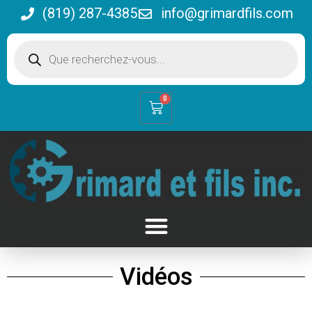
(819) 287-4385
info@grimardfils.com
0
Vidéos